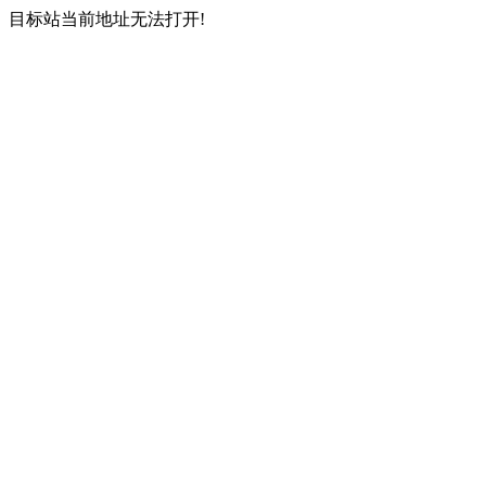
目标站当前地址无法打开!